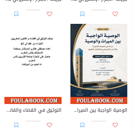
الوصية الواجبة بين الميراث والوصية: دراسة في الطبيعة القانونية والأساس التشريعي وإشكاليات التطبيق
التوثيق في القضاء والقانون المغربيين - الأجزاء من 44 إلى 67