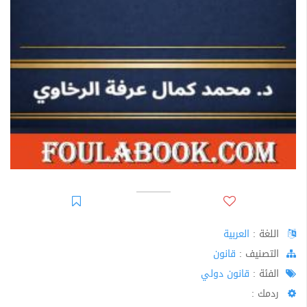
اللغة :
العربية
اﻟﺘﺼﻨﻴﻒ :
قانون
الفئة :
قانون دولي
ردمك :