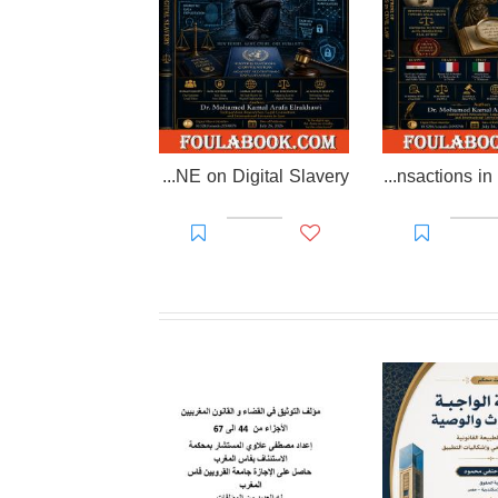
EL-RAKHAWI DOCTRINE on Digital Slavery
EL RAKHAWI MIND on the Doctrine of Simulation and Sham Transactions in Civil Law