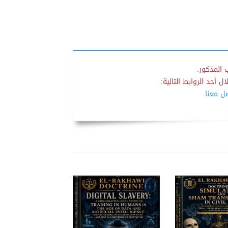
 المذكور.
 أحد الروابط التالية:
صل معنا