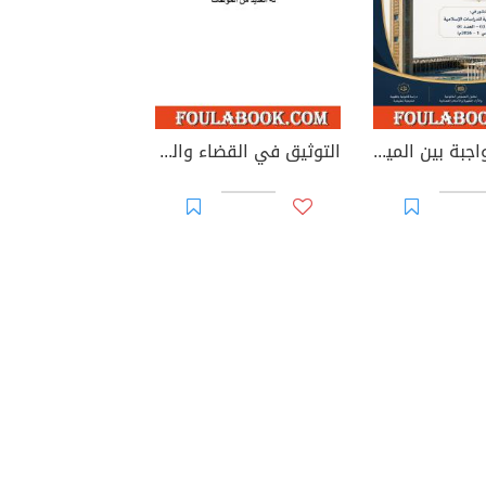
الوصية الواجبة بين الميراث والوصية: دراسة في الطبيعة القانونية والأساس التشريعي وإشكاليات التطبيق
التوثيق في القضاء والقانون المغربيين - الأجزاء من 44 إلى 67