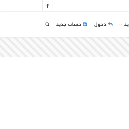
يد
دخول
حساب جديد