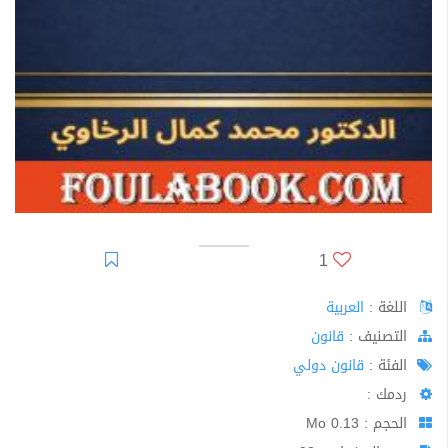
1
اللغة :
العربية
اﻟﺘﺼﻨﻴﻒ :
قانون
الفئة :
قانون دولي
ردمك :
الحجم : 0.13 Mo