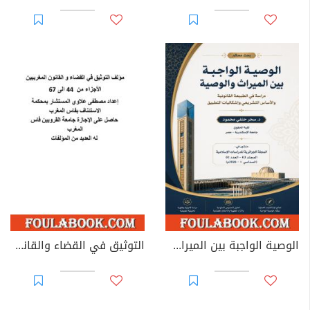
الوصية الواجبة بين الميراث والوصية: دراسة في الطبيعة القانونية والأساس التشريعي وإشكاليات التطبيق
التوثيق في القضاء والقانون المغربيين - الأجزاء من 44 إلى 67