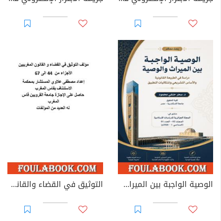
الوصية الواجبة بين الميراث والوصية: دراسة في الطبيعة القانونية والأساس التشريعي وإشكاليات التطبيق
التوثيق في القضاء والقانون المغربيين - الأجزاء من 44 إلى 67