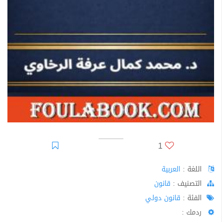
1
اللغة :
العربية
اﻟﺘﺼﻨﻴﻒ :
قانون
الفئة :
قانون دولي
ردمك :