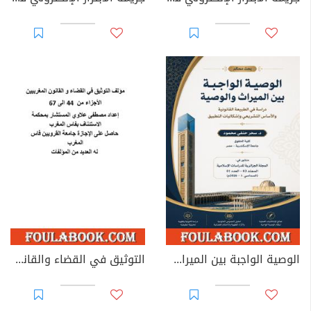
الوصية الواجبة بين الميراث والوصية: دراسة في الطبيعة القانونية والأساس التشريعي وإشكاليات التطبيق
التوثيق في القضاء والقانون المغربيين - الأجزاء من 44 إلى 67