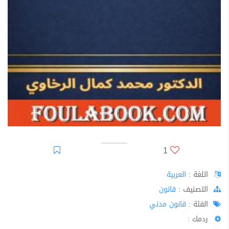
1
اللغة :
العربية
اﻟﺘﺼﻨﻴﻒ :
قانون
الفئة :
قانون مدني
ردمك :