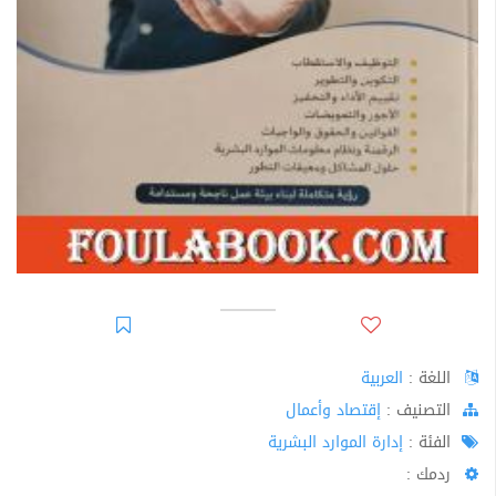
اللغة :
العربية
اﻟﺘﺼﻨﻴﻒ :
إقتصاد وأعمال
الفئة :
إدارة الموارد البشرية
ردمك :