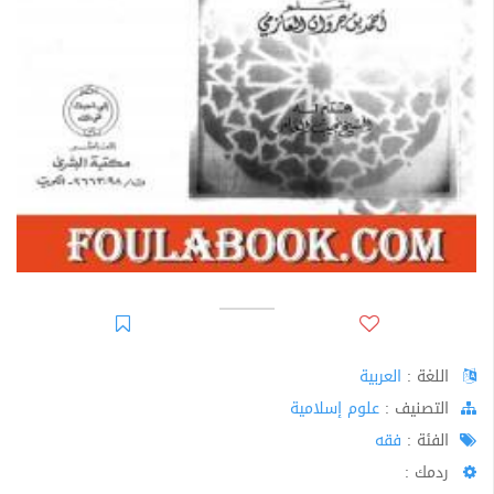
اللغة :
العربية
اﻟﺘﺼﻨﻴﻒ :
علوم إسلامية
الفئة :
فقه
ردمك :