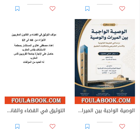
الوصية الواجبة بين الميراث والوصية: دراسة في الطبيعة القانونية والأساس التشريعي وإشكاليات التطبيق
التوثيق في القضاء والقانون المغربيين - الأجزاء من 44 إلى 67