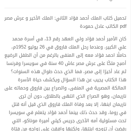
تحميل كتاب الملك أحمد فؤاد الثاني: الملك الأخير و عرش مصر
pdf الكاتب عادل حمودة
كان الأمير أحمد فؤاد ولي العهد رقم 13، في أسرة محمد
علي الكبير، وعندما رحل الملك فاروق في 26 يوليو 1952م،
حاملًا احمد فؤاد معه إلى المنفى بالرغم من أن الطفل الرضيع
أصبح ملكًا على عرش مصر عاش 40 سنة في سويسرا وفرنسا
ثم عاد أخيرًا إلى مصر، فما الذي حدث طوال هذه السنوات؟
هذا الكتاب يجيب عن هذا السؤال ويكشف حياة الأسرة
المالكة المصرية في المنفى، والصراع بين فاروق وحماته على
ناريمان، وهو الصراع الذي انتهى بالطلاق، دون أن ترى
ناريمان ابنها، إلا بعد وفاة الملك فاروق الذي قيل أنه قتل
في روما، وقد حدث ذلك بينما أحمد فؤاد يتعلم في سويسرا
تحت مسئولية أمه الأخرى جريس كيلي أميرة موناكو، التي
رفضت أن تزوجه ابنتها، ولكنها وافقت على زواجه من فتاة