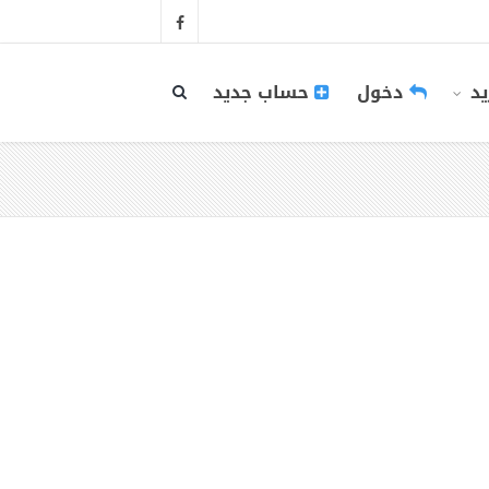
يد
دخول
حساب جديد