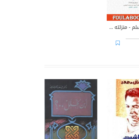
الذكر للمسلم - منزلته وأهميته