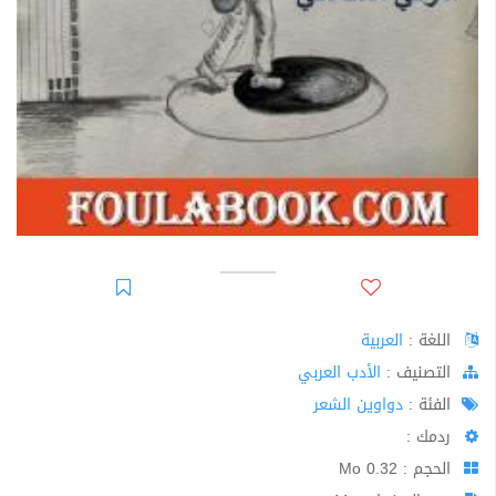
اللغة :
العربية
اﻟﺘﺼﻨﻴﻒ :
الأدب العربي
الفئة :
دواوين الشعر
ردمك :
الحجم : 0.32 Mo