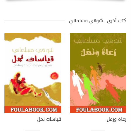
كتب أخرى لـشوقي مسلماني
رعاة ورمل
قياسات نمل