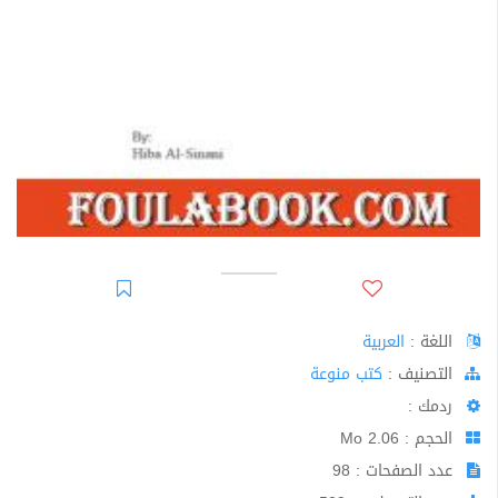
اللغة :
العربية
اﻟﺘﺼﻨﻴﻒ :
كتب منوعة
ردمك :
الحجم : 2.06 Mo
عدد الصفحات : 98