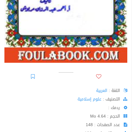
اللغة :
العربية
اﻟﺘﺼﻨﻴﻒ :
علوم إسلامية
ردمك :
الحجم : 4.64 Mo
عدد الصفحات : 148