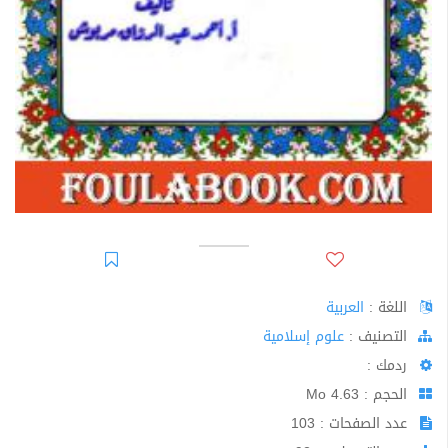
اللغة :
العربية
اﻟﺘﺼﻨﻴﻒ :
علوم إسلامية
ردمك :
الحجم : 4.63 Mo
عدد الصفحات : 103