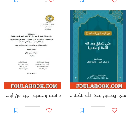
1
متى يتحقق وعد الله للأمة الإسلامية
دراسة وتحقيق: جزء من أول كتاب الوديعة إلى آخر كتاب قسم الفيء والغنيمة من مخطوط "الابتهاج في شرح المنهاج" للإمام السبكي