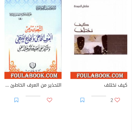
كيف نختلف
التحذير من العرف الخاطئ والخداع اللفظي
2