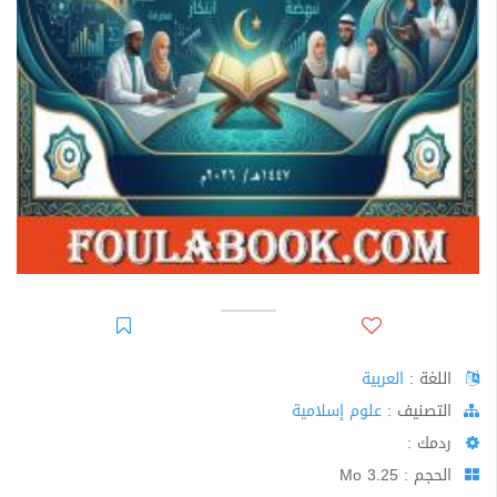
اللغة :
العربية
اﻟﺘﺼﻨﻴﻒ :
علوم إسلامية
ردمك :
الحجم : 3.25 Mo