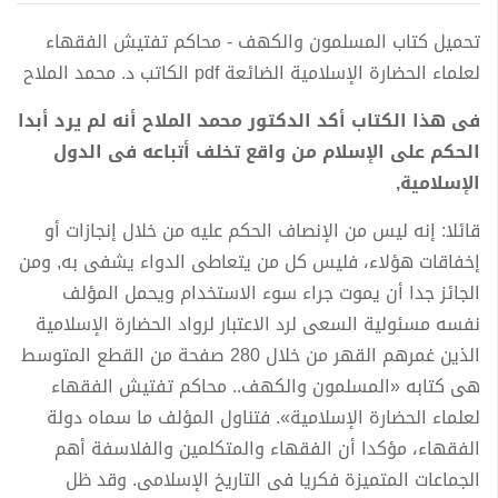
تحميل كتاب المسلمون والكهف - محاكم تفتيش الفقهاء
لعلماء الحضارة الإسلامية الضائعة pdf الكاتب د. محمد الملاح
فى هذا الكتاب أكد الدكتور محمد الملاح أنه لم يرد أبدا
الحكم على الإسلام من واقع تخلف أتباعه فى الدول
الإسلامية,
قائلا: إنه ليس من الإنصاف الحكم عليه من خلال إنجازات أو
إخفاقات هؤلاء، فليس كل من يتعاطى الدواء يشفى به, ومن
الجائز جدا أن يموت جراء سوء الاستخدام ويحمل المؤلف
نفسه مسئولية السعى لرد الاعتبار لرواد الحضارة الإسلامية
الذين غمرهم القهر من خلال 280 صفحة من القطع المتوسط
هى كتابه «المسلمون والكهف.. محاكم تفتيش الفقهاء
لعلماء الحضارة الإسلامية». فتناول المؤلف ما سماه دولة
الفقهاء، مؤكدا أن الفقهاء والمتكلمين والفلاسفة أهم
الجماعات المتميزة فكريا فى التاريخ الإسلامى. وقد ظل