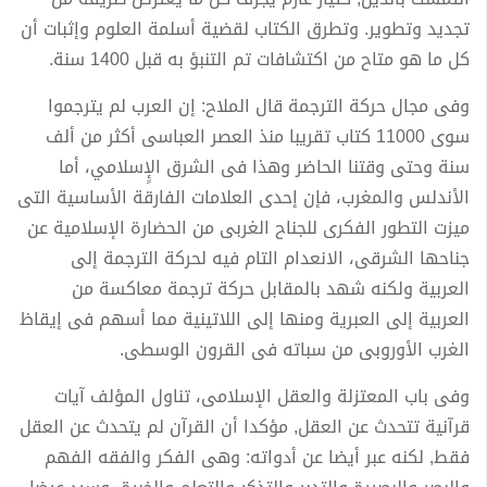
تجديد وتطوير. وتطرق الكتاب لقضية أسلمة العلوم وإثبات أن
كل ما هو متاح من اكتشافات تم التنبؤ به قبل 1400 سنة.
وفى مجال حركة الترجمة قال الملاح: إن العرب لم يترجموا
سوى 11000 كتاب تقريبا منذ العصر العباسى أكثر من ألف
سنة وحتى وقتنا الحاضر وهذا فى الشرق الإٍسلامي، أما
الأندلس والمغرب، فإن إحدى العلامات الفارقة الأساسية التى
ميزت التطور الفكرى للجناح الغربى من الحضارة الإسلامية عن
جناحها الشرقى، الانعدام التام فيه لحركة الترجمة إلى
العربية ولكنه شهد بالمقابل حركة ترجمة معاكسة من
العربية إلى العبرية ومنها إلى اللاتينية مما أسهم فى إيقاظ
الغرب الأوروبى من سباته فى القرون الوسطى.
وفى باب المعتزلة والعقل الإسلامى، تناول المؤلف آيات
قرآنية تتحدث عن العقل, مؤكدا أن القرآن لم يتحدث عن العقل
فقط, لكنه عبر أيضا عن أدواته: وهى الفكر والفقه الفهم