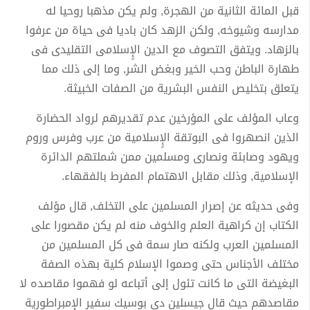
قبل المائة الثانية من الهجرة, ولم يكن مذهبا روحيا له
مدارسه وشيوخه, ولكن الزهد كان باديا فى حياة من عرفوا
بالزهاد. ويتفق التصوف مع الدين الإٍسلامى التقليدى فى
طهارة الباطن وحب الخير وبغض الشر, وما إلى ذلك مما
يتعلق بتخليص النفس البشرية من الصفات الخبيثة.
وعاب المؤلف على المؤرخين عدم تقديرهم لرواد الحضارة
الذين انصهروا فى البوتقة الإٍسلامية من عرب وفرس وروم
ويهود وصابئة ونصارى ومسلمين ممن شملتهم الدائرة
الإسلامية, وذلك مقابل الاهتمام المفرط بالفقهاء.
وفى حديثه عن إصرار المسلمين على التخلف, قال مؤلف
الكتاب إن كراهية العلم والخوف منه لم يكن مقصورا على
المسلمين العرب ولكنه صار سمة فى كل المسلمين من
مختلف الأجناس حتى وصموا الإسلام كلية بهذه الصفة
البغيضة التى ما كانت تئول إلى أتباعه لو فهموا مقاصده لا
مقاصدهم حيث قال جيسلين دى بوسيك سفير الإمبراطورية