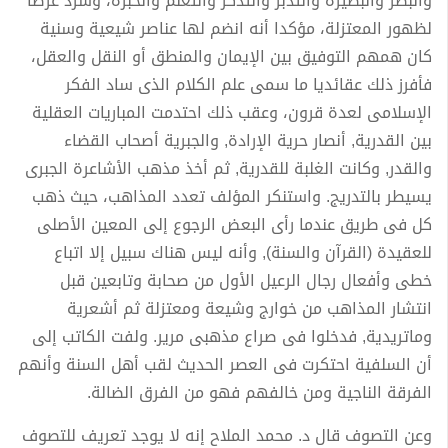
والبصر والبصيرة والتدبر والتذكر والتعلم والخبرة، وسرد عرضا
لظهور المعتزلة، مؤكدا أنه انضم لها عناصر شيعية وسنية
كان همهم التوفيق بين الإيمان والمنطق أو النقل والعقل،
فأفرز ذلك عقائديا ما سمى علم الكلام الذى ساد الفكر
الإسلامى لعدة قرون، وعقب ذلك احتدمت المباريات العقلية
بين القدرية, أنصار حرية الإرادة, والجبرية أصحاب القضاء
والقدر, وكانت الغلبة للقدرية, ثم أخذ مذهب الأشاعرة الجبرى
يسيطر بالتدريج. واستنكر المؤلف تعدد المذاهب، حيث ذهب
كل فى طريق عندما رأى البعض الرجوع إلى المعين الأصلى
للعقيدة (القرآن والسنة), وأنه ليس هناك سبيل إلا اتباع
خطى وأفعال رجال الرعيل الأول من صحابة وتابعين قبل
انتشار المذاهب من خوارج وشيعة ومعتزلة ثم أشعرية
وماتريدية, فدخلوا فى صراع مذهبى مرير. ولفت الكاتب إلى
أن السلفية احتكرت فى العصر الحديث لقب أهل السنة وأنهم
الفرقة الناجية ومن خالفهم فهو من الفرق الضالة.
وعن التصوف قال د. محمد الملاح إنه لا يوجد تعريف للتصوف