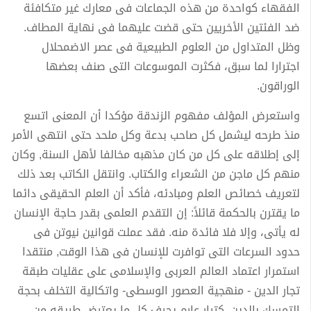
الفقهاء كواحدة من هذه الجماعات فى معارك غير متكافئة
ضد الفئتين الأخريين حتى قضت عليهما فى نهاية المطاف.
وظل المتداول من العلوم الطبيعية فى عصر الاضمحلال
اجترارا لما سبق، فكثرت الموسوعات التى صنف بعضها
الوراقون.
واستعرض المؤلف مفهوم الزندقة مؤكدا أن المعنى اتسع
منذ طرحه ليشمل كل صاحب بدعة وكل ملحد حتى انتهى الأمر
إلى إطلاقه على كل من كان مذهبه مخالفا لأهل السنة, وكان
منهم كل ماجن من الشعراء والكتاب. وانتقل الكاتب بعد ذلك
لتعريف خصائص العلم ومبادئه، فأكد أن العلم الحقيقى دائما
ما يقترن بالحكمة قائلاً: إن التقدم العلمى بقدر حاجة الإنسان
له يأتى، وإلا فلا فائدة منه. فقد عملت قوانين نيوتن فى
حدود السرعات التى توافرت للإنسان فى هذا الوقت, منتقدا
استمرار اعتماد العالم العربى والإسلامى على عقليات طبقة
تجار الدين - منهجية العصور الوسطى- واتكالية التخلف بحجة
التمسك بالدين, كتيار عارم يجرف كل ما يعترض طريقه من