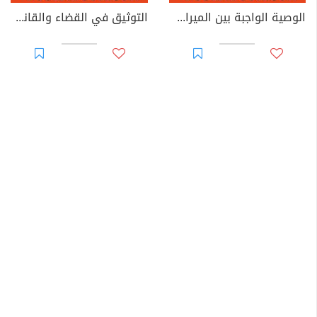
الوصية الواجبة بين الميراث والوصية: دراسة في الطبيعة القانونية والأساس التشريعي وإشكاليات التطبيق
التوثيق في القضاء والقانون المغربيين - الأجزاء من 44 إلى 67