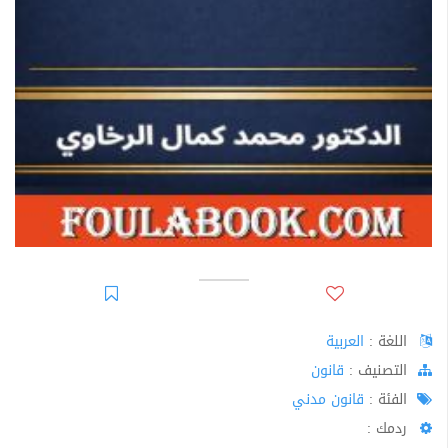
اللغة :
العربية
اﻟﺘﺼﻨﻴﻒ :
قانون
الفئة :
قانون مدني
ردمك :