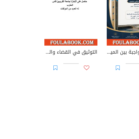
الوصية الواجبة بين الميراث والوصية: دراسة في الطبيعة القانونية والأساس التشريعي وإشكاليات التطبيق
التوثيق في القضاء والقانون المغربيين - الأجزاء من 44 إلى 67