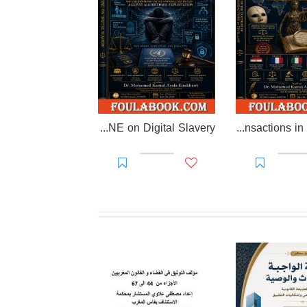
EL-RAKHAWI DOCTRINE on Digital Slavery
EL RAKHAWI MIND on the Doctrine of Simulation and Sham Transactions in Civil Law