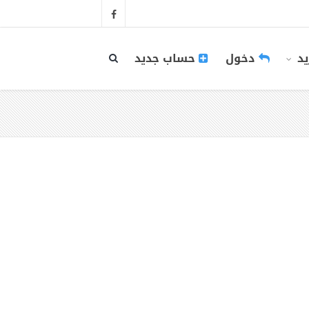
يد
دخول
حساب جديد