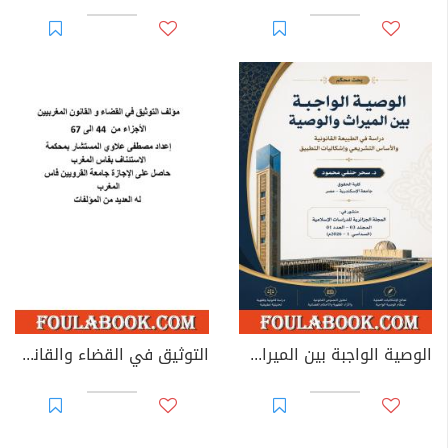
الوصية الواجبة بين الميراث والوصية: دراسة في الطبيعة القانونية والأساس التشريعي وإشكاليات التطبيق
التوثيق في القضاء والقانون المغربيين - الأجزاء من 44 إلى 67