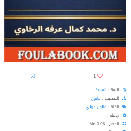
1
اللغة :
العربية
اﻟﺘﺼﻨﻴﻒ :
قانون
الفئة :
قانون دولي
ردمك :
الحجم : 0.06 Mo