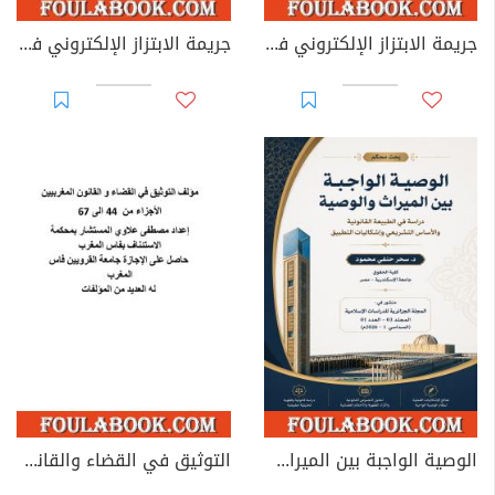
جريمة الابتزاز الإلكتروني في القوانين العربية
جريمة الابتزاز الإلكتروني في القانون الجزائري
الوصية الواجبة بين الميراث والوصية: دراسة في الطبيعة القانونية والأساس التشريعي وإشكاليات التطبيق
التوثيق في القضاء والقانون المغربيين - الأجزاء من 44 إلى 67