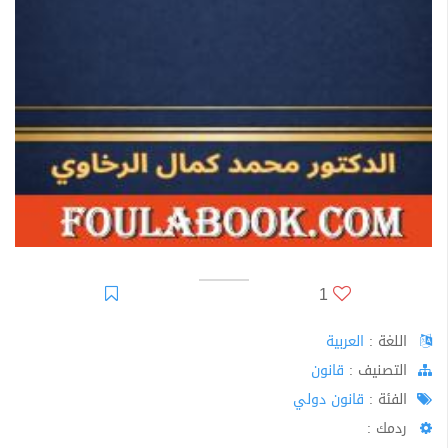
1
اللغة :
العربية
اﻟﺘﺼﻨﻴﻒ :
قانون
الفئة :
قانون دولي
ردمك :