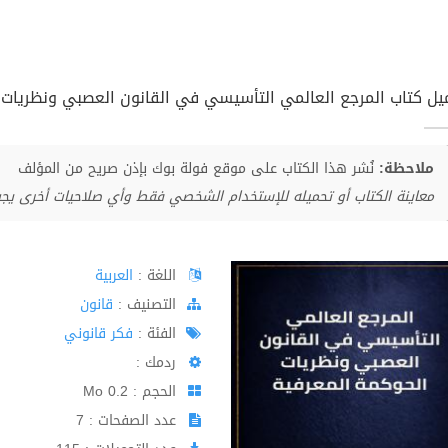
يل كتاب المرجع العالمي التأسيسي في القانون العصبي ونظريات الح
ملاحظة:
نُشر هذا الكتاب على موقع فولة بوك بإذن صريح من المؤلف
معاينة الكتاب أو تحميله للإستخدام الشخصي فقط وأي صلاحيات أخرى يج
اللغة :
العربية
اﻟﺘﺼﻨﻴﻒ :
قانون
الفئة :
فكر قانوني
ردمك :
الحجم : 0.2 Mo
عدد الصفحات : 7