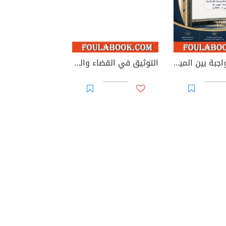
الوصية الواجبة بين الميراث والوصية: دراسة في الطبيعة القانونية والأساس التشريعي وإشكاليات التطبيق
التوثيق في القضاء والقانون المغربيين - الأجزاء من 44 إلى 67