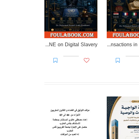
EL-RAKHAWI DOCTRINE on Digital Slavery
EL RAKHAWI MIND on the Doctrine of Simulation and Sham Transactions in Civil Law