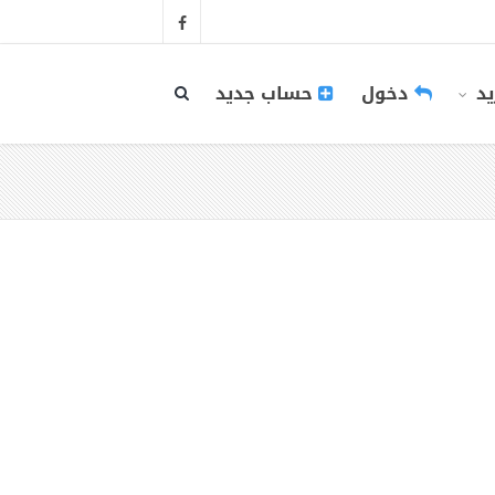
يد
دخول
حساب جديد