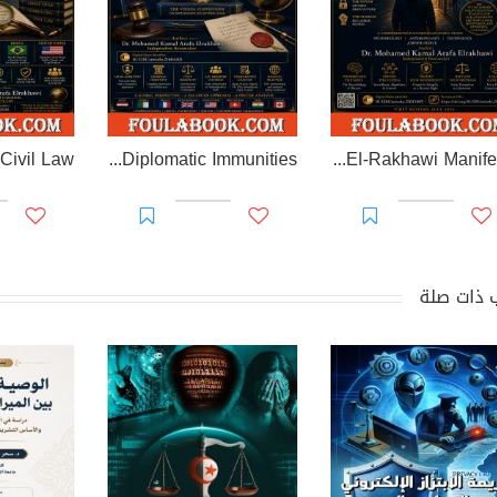
EL-RAKHAWI MONOGRAPH on Diplomatic Immunities
Prisoner of Perception: The El-Rakhawi Manifesto
 ذات صلة