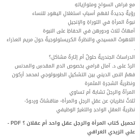
مع فراسُ السواحِ ومتوازياتهِ
رؤيةٌ جديدةٌ لفهمِ أسبابِ استغلالِ اليهودِ للنساء
نبوةُ المرأةِ في التوراةِ والإنجيلِ
أمهاتٌ ثلاث ودورهن في الحفاظِ على النبوة
اللاهوتُ المسيحي والنظرةُ الكريستولوجيةُ حولَ مريم العذراء
.
الدراساتُ الجندريةُ حلولٌ أم إثارةُ مشاكل؟
الردُ على د. آمال قرامي بخصوصِ الدمِ المقدسِ والمدنس
فهمُ النصِ الديني بين التشكيلِ الطوبولوجي لمحمد أركون
ونظريةُ الشجرةِ المثمرة
المرأةُ والرجلُ تشابهٌ أم تساوي
ثلاثُ نظرياتٍ عن عقلِ الرجلِ والمرأة- مناقشاتٌ وردودٌ-
نظريةُ العقلِ الواحدِ والتغيرُ الوظيفي
تحميل كتاب المرأة والرجل عقل واحد أم عقلان ؟ PDF -
علي الزيدي العراقي