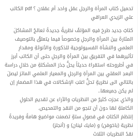
تحميل كتاب المرأة والرجل عقل واحد أم عقلان ؟ pdf الكاتب
علي الزيدي العراقي
كتابٌ جديد طرحَ فيهِ المؤلفُ نظريةً جديدةً تعالجُ المشاكلَ
المثارةَ بينَ المرأةِ والرجلِ وخصوصاً فيما يتعلقُ بالتوصيف
العلمي والنشأة الفسيولوجية للذكورةِ والأنوثةِ ومقدارِ
تأثيرهما في التفريقِ بينَ المرأةِ والرجلِ حتى أن الكاتب أبرز
في أطروحته استقراءً حديثاً يحلُّ جذرَ المشكلةِ من خلالِ دراسة
البعدِ العقلي بين المرأةِ والرجلِ والمعيار العلمي المائز ليصلَ
بالتالي الى نظريةٍ تحلُّ اغلبَ الإشكالات في هذا المضمارِ إن
لم يكن جميعها..
والذي عجزت كثيرٌ من النظرياتِ والآراءِ عن تقديمِ الحلولِ
الكاملةِ لها دونَ أن تنجو من النقدِ والتمحيص.
إنتظمَ الكتابُ في فصولٍ ستةٍ تضمنت مواضيعَ هامةً وفريدةً
نظرية (باخوفن) و (مايك لينان) و (أنجلز)
نقدُ النظرياتِ الثلاث