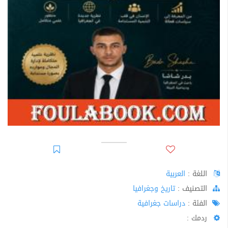
اللغة :
العربية
اﻟﺘﺼﻨﻴﻒ :
تاريخ وجغرافيا
الفئة :
دراسات جغرافية
ردمك :