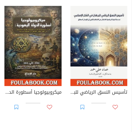
تأسيس النسق الرياضي للبرهان في الفكر الإسلامي: نمذجة البنية الرياضية للانتقال من الانتظام الكوني إلى الإيمان المطلق
ميكروبيولوجيا أسطورة الدولة "اليهودية"