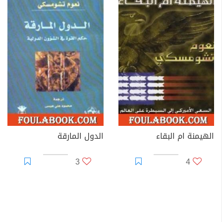
الهيمنة ام البقاء
الدول المارقة
3
4