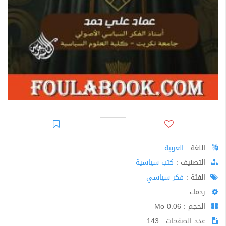
اللغة :
العربية
اﻟﺘﺼﻨﻴﻒ :
كتب سياسية
الفئة :
فكر سياسي
ردمك :
الحجم : 0.06 Mo
عدد الصفحات : 143