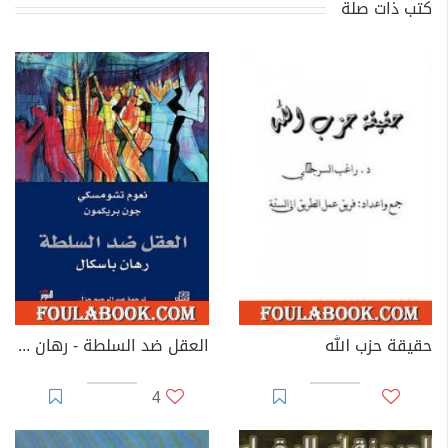
كتب ذات صلة
حقيقة حزب الله
العقل ضد السلطة - رهان باسكال
4