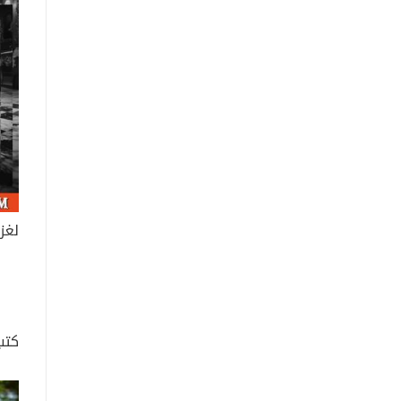
لغز
كتب