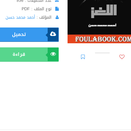
عدد التحميلات : 936
نوع الملف : PDF
المؤلف :
أحمد محمد حسن
تحميل
قراءة