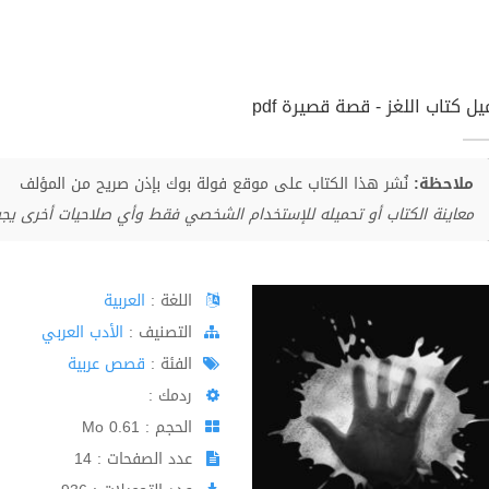
ل كتاب اللغز - قصة قصيرة pdf
ملاحظة:
نُشر هذا الكتاب على موقع فولة بوك بإذن صريح من المؤلف
معاينة الكتاب أو تحميله للإستخدام الشخصي فقط وأي صلاحيات أخرى يج
اللغة :
العربية
اﻟﺘﺼﻨﻴﻒ :
الأدب العربي
الفئة :
قصص عربية
ردمك :
الحجم : 0.61 Mo
عدد الصفحات : 14