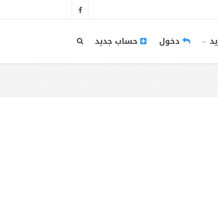
يد
دخول
حساب جديد