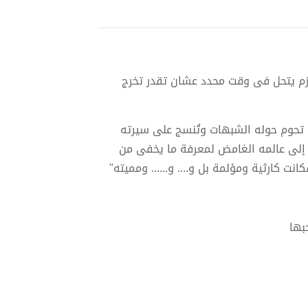
زم يتحل فى وقت محدد عشان تقدر تخرج
 تحوم حوله الشبهات وتُنسج على سيرته
ل إلى عالمه الغامض لمعرفة ما يخفى من
نت كارثية ومؤلمة بل و.... و...... ومميته"
بها