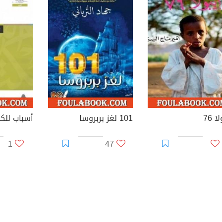
ا 76
101 لغز بربروسا
أسباب للكي
1
47