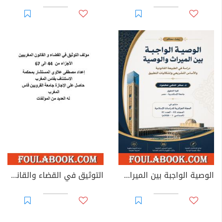
الوصية الواجبة بين الميراث والوصية: دراسة في الطبيعة القانونية والأساس التشريعي وإشكاليات التطبيق
التوثيق في القضاء والقانون المغربيين - الأجزاء من 44 إلى 67