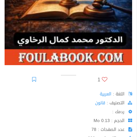
1
اللغة :
العربية
اﻟﺘﺼﻨﻴﻒ :
قانون
ردمك :
الحجم : 0.13 Mo
عدد الصفحات : 78