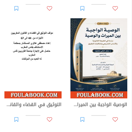
الوصية الواجبة بين الميراث والوصية: دراسة في الطبيعة القانونية والأساس التشريعي وإشكاليات التطبيق
التوثيق في القضاء والقانون المغربيين - الأجزاء من 44 إلى 67