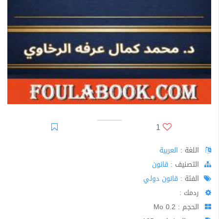
1
اللغة :
العربية
اﻟﺘﺼﻨﻴﻒ :
قانون
الفئة :
قانون دولي
ردمك :
الحجم : 0.2 Mo