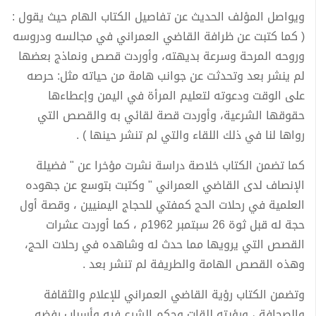
ويواصل المؤلف الحديث عن تفاصيل الكتاب الهام حيث يقول :
( كما كتبت عن ظرافة القاضي العمراني في مجالسه ودروسه
وروحه المرحة وسرعة بديهته، وأوردت قصص ونماذج بعضها
لم ينشر بعد وتحدثت عن جوانب هامة من حياته مثل: حرصه
على الوقت ودعوته لتعليم المرأة في اليمن وإعطاءها
حقوقها الشرعية، وأوردت قصة لقائي به والقصص التي
رواها لنا في ذلك اللقاء والتي لم تنشر حينها ) .
كما تضمن الكتاب خلاصة دراسة نشرت مؤخرا عن " فضيلة
الإنصاف لدى القاضي العمراني " وكتبت بتوسع عن جهوده
العلمية في رحلات الحج كمفتي للحجاج اليمنيين ، وقصة أول
حجة له قبل ثوة 26 سبتمبر 1962م ، كما أوردت عشرات
القصص التي يرويها مما حدث له وشاهده في رحلات الحج،
وهذه القصص الهامة والطريفة لم تنشر بعد .
وتضمن الكتاب رؤية القاضي العمراني للإعلام والثقافة
والصحافة ، ورؤيته للقات وحكم الشرع فيه وأسباب رفضه