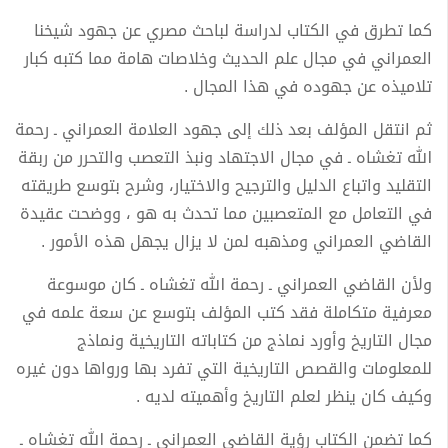
كما تطرق في الكتاب لدراسة لباحث مصري عن جهود شيخنا
العمراني في مجال علم الحديث وخلاصات هامة مما كتبه كبار
تلاميذه عن جهوده في هذا المجال .
ثم انتقل المؤلف بعد ذلك إلى جهود العلامة العمراني ـ رحمة
الله تغشاه ـ في مجال الاجتهاد ونبذ التعصب والتحرر من ربقة
التقليد واتباع الدليل والترجيح والاختيار، وشرح بتوسع طريقته
في التعامل مع المتعصبين مما تحدث به هو ، ووضحت عقيدة
القاضي العمراني ومذهبه لمن لا يزال يجهل هذه الأمور .
ولأن القاضي العمراني ـ رحمة الله تغشاه ـ كان موسوعة
معرفية متكاملة فقد كتب المؤلف بتوسع عن سعة علمه في
مجال التاريخ وأورد نماذج من كتاباته التاريخية ونماذج
للمعلومات والقصص التاريخية التي تفرد بها ورواها دون غيره
وكيف كان ينظر لعلم التاريخ وأهميته لديه .
كما تضمن الكتاب رؤية القاضي العمراني ـ رحمة الله تغشاه ـ