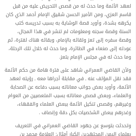
لعهد الأئمة وما حدث له من قصص التحريض عليه من قبل
قاسم العزي، ومن الأمير الحسن شقيق الإمام أحمد الذي كان
يكرهه بشدة، وأورد قصة الوشاية به بسبب تدريسه كتب
السنة وقصة سجنه ومعلومات لم تنشر في هذا المجال،
وقصة سفره إلى تعز ولقائه بالإمام، وبقائه هناك لفترة، ثم
عودته إلى صنعاء في الطائرة، وما حدث له خلال تلك الرحلة،
وما حدث له في مجلس الإمام بتعز.
ولأن القاضي العمراني شاهد على فترة هامة من حكم الأئمة
فقد نقل المؤلف عنه ـ في مقابلة أجراها معه ـ رؤيته لعهد
الأئمة، وأورد بعض جوانب معاناته بسبب دفاعه عن الصحابة
والعلماء، وبعض قصص معاناته بسبب المتعصبين من العوام
وغيرهم، وقصص تنكيل الأئمة ببعض العلماء والفقهاء،
وغدرهم ببعض الشخصيات بكل دقة وإنصاف .
وتحدثت بتوسع عن جهود القاضي العمراني في التعريف
بعلماء اليمن المجتهدين الكبار أمثال: العلامة محمد بن