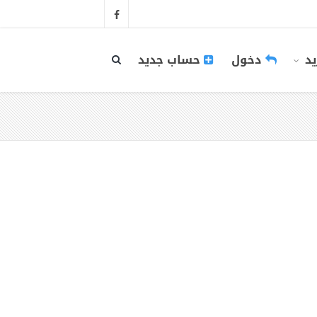
يد
دخول
حساب جديد