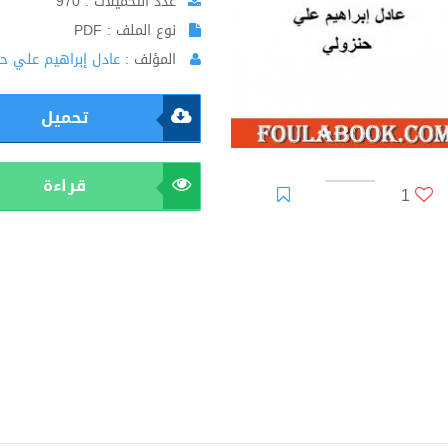
عدد التحميلات : 970
نوع الملف : PDF
المؤلف :
عادل إبراهيم علي ح
تحميل
قراءة
1