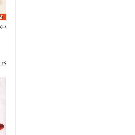
حبّ 
كتب