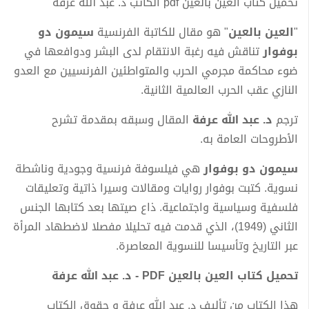
تحميل كتاب العين بالعين pdf الكاتب د. عبد الله عرفة
"
العين بالعين
" هو مقال للكاتبة الفرنسية
سيمون دو
بوفوار
تناقش فيه رغبة الانتقام لدى البشر ودوافعها في
ضوء محاكمة مجرمي الحرب والمتواطئين الفرنسيين مع العدو
النازي عقب الحرب العالمية الثانية.
ترجم
د. عبد الله عرفة
المقال وسبقه بمقدمة تشرح
الأطروحات العامة به.
سيمون دو بوفوار
هي فيلسوفة فرنسية وجودية وناشطة
نسوية. كتبت بوفوار روايات ومقالات وسيرا ذاتية وتعليقات
فلسفية وسياسية واجتماعية. ذاع صيتها بعد كتابها الجنس
الثاني (1949)، الذي قدمت فيه تحليلا مفصلا لاضطهاد المرأة
عبر التاريخ وتأسيسا للنسوية المعاصرة.
تحميل كتاب العين بالعين PDF - د. عبد الله عرفة
هذا الكتاب من تأليف د. عبد الله عرفة و حقوق الكتاب