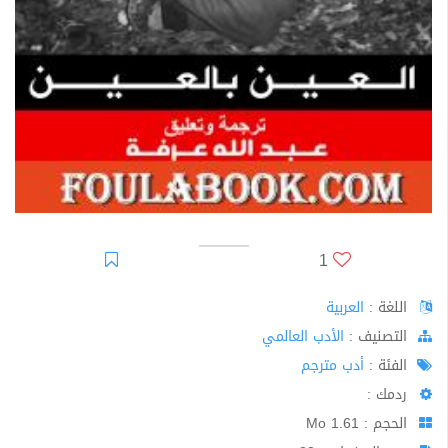
1
اللغة :
العربية
اﻟﺘﺼﻨﻴﻒ :
الأدب العالمي
الفئة :
أدب مترجم
ردمك :
الحجم : 1.61 Mo