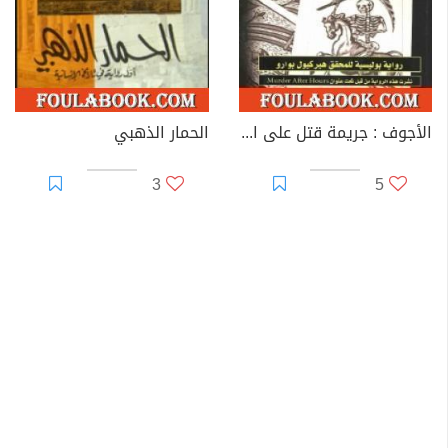
الأجوف : جريمة قتل على المسبح أسرار عائلية غامضة
الحمار الذهبي
3
5