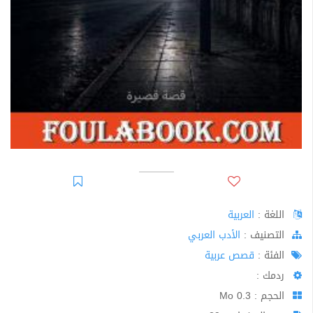
اللغة :
العربية
اﻟﺘﺼﻨﻴﻒ :
الأدب العربي
الفئة :
قصص عربية
ردمك :
الحجم : 0.3 Mo