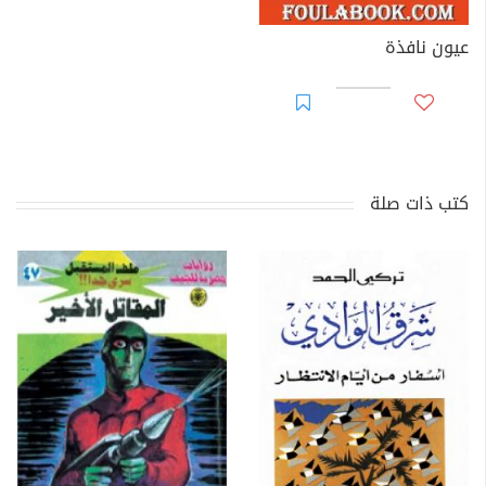
عيون نافذة
كتب ذات صلة