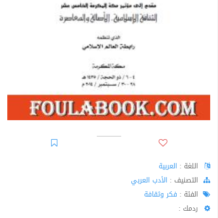
اللغة :
العربية
اﻟﺘﺼﻨﻴﻒ :
الأدب العربي
الفئة :
فكر وثقافة
ردمك :