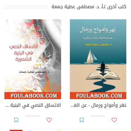
كتب أخرى لـأ. د. مصطفى عطية جمعة
نهر وأمواج ورمال - عن الغربة والثقافة والمثقفين
الاتساق النصي في البنية الشعرية - قصائد جيكور لبدر شاكر السياب نموذجا