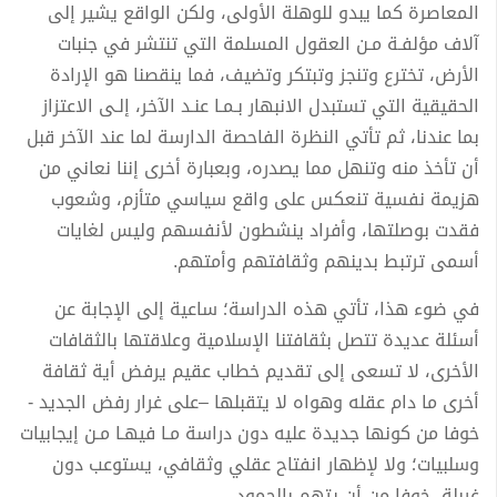
المعاصرة كما يبدو للوهلة الأولى، ولكن الواقع يشير إلى
آلاف مؤلفـة مـن العقول المسلمة التي تنتشر في جنبات
الأرض، تخترع وتنجز وتبتكر وتضيف، فما ينقصنا هو الإرادة
الحقيقية التي تستبدل الانبهار بـمـا عنـد الآخر، إلـى الاعتزاز
بما عندنا، ثم تأتي النظرة الفاحصة الدارسة لما عند الآخر قبل
أن تأخذ منه وتنهل مما يصدره، وبعبارة أخرى إننا نعاني من
هزيمة نفسية تنعكس على واقع سياسي متأزم، وشعوب
فقدت بوصلتها، وأفراد ينشطون لأنفسهم وليس لغايات
أسمى ترتبط بدينهم وثقافتهم وأمتهم.
في ضوء هذا، تأتي هذه الدراسة؛ ساعية إلى الإجابة عن
أسئلة عديدة تتصل بثقافتنا الإسلامية وعلاقتها بالثقافات
الأخرى، لا تسعى إلى تقديم خطاب عقيم يرفض أية ثقافة
أخرى ما دام عقله وهواه لا يتقبلها –على غرار رفض الجديد -
خوفا من كونها جديدة عليه دون دراسة مـا فيهـا مـن إيجابيات
وسلبيات؛ ولا لإظهار انفتاح عقلي وثقافي، يستوعب دون
غربلة، خوفا من أن يتهم بالجمود.