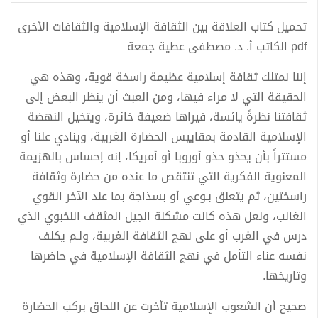
تحميل كتاب العلاقة بين الثقافة الإسلامية والثقافات الأخرى
pdf الكاتب أ. د. مصطفى عطية جمعة
إننا نمتلك ثقافة إسلامية عظيمة راسخة قوية، وهذه هي
الحقيقة التي لا مراء فيها، ومن العبث أن ينظر البعض إلى
ثقافتنا نظرةً يائسة، فيراها ضعيفة خائرة، ويتخيل النهضة
الإسلامية القادمة بمقاييس الحضارة الغربية، وينادي علنا أو
مستتراً بأن يحذو حذو أوروبا أو أمريكا، إنه إحساس بالهزيمة
المعنوية الفكرية التي تنتقص ما عنده من حضارة وثقافة
راسختين، ثم يتعلق بـوعي أو بسذاجة بما عند الآخر القوي
الغالب، ولعل هذه كانت مشكلة الجيل المثقف النخبوي الذي
درس في الغرب أو على نهج الثقافة الغربية، ولـم يكلف
نفسه عناء التأمل في نهج الثقافة الإسلامية في حاضرها
وتاريخها.
صحيح أن الشعوب الإسلامية تأخرت عن اللحاق بركب الحضارة