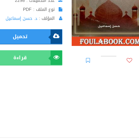
عدد التحميلات : 2298
نوع الملف : PDF
المؤلف :
د. حسن إسماعيل
تحميل
قراءة