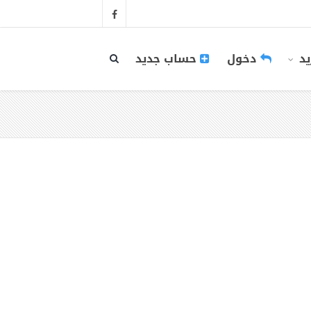
يد
دخول
حساب جديد