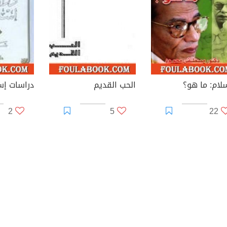
سلام: ما هو؟
الحب القديم
دراسات إس
2
5
22