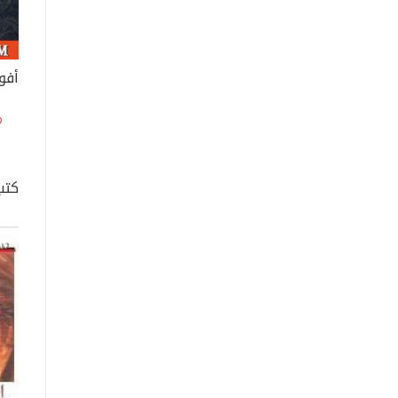
أفو
كتب