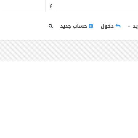
يد
دخول
حساب جديد