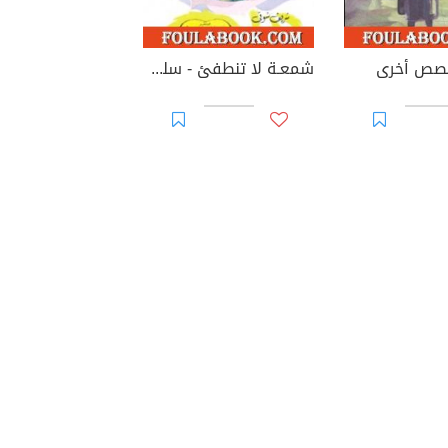
قصص أخرى
شمعـة لا تنطفئ - سلسلة زهور