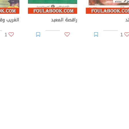
د
راقصة المعبد
الغريب و
1
1