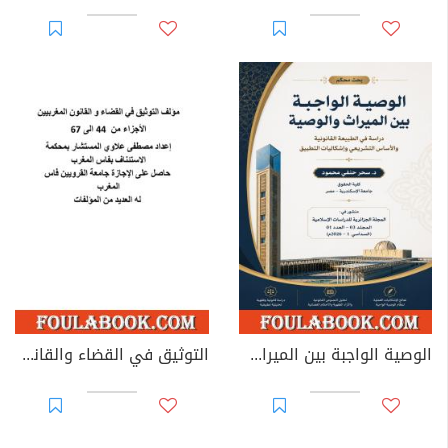
الوصية الواجبة بين الميراث والوصية: دراسة في الطبيعة القانونية والأساس التشريعي وإشكاليات التطبيق
التوثيق في القضاء والقانون المغربيين - الأجزاء من 44 إلى 67