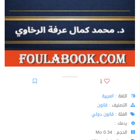
1
اللغة :
العربية
اﻟﺘﺼﻨﻴﻒ :
قانون
الفئة :
قانون دولي
ردمك :
الحجم : 0.34 Mo