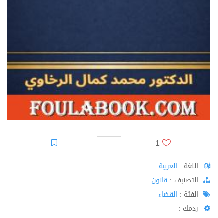
1
اللغة :
العربية
اﻟﺘﺼﻨﻴﻒ :
قانون
الفئة :
القضاء
ردمك :