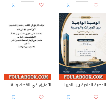
الوصية الواجبة بين الميراث والوصية: دراسة في الطبيعة القانونية والأساس التشريعي وإشكاليات التطبيق
التوثيق في القضاء والقانون المغربيين - الأجزاء من 44 إلى 67