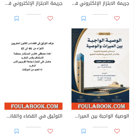
جريمة الابتزاز الإلكتروني في القوانين العربية
جريمة الابتزاز الإلكتروني في القانون الجزائري
الوصية الواجبة بين الميراث والوصية: دراسة في الطبيعة القانونية والأساس التشريعي وإشكاليات التطبيق
التوثيق في القضاء والقانون المغربيين - الأجزاء من 44 إلى 67