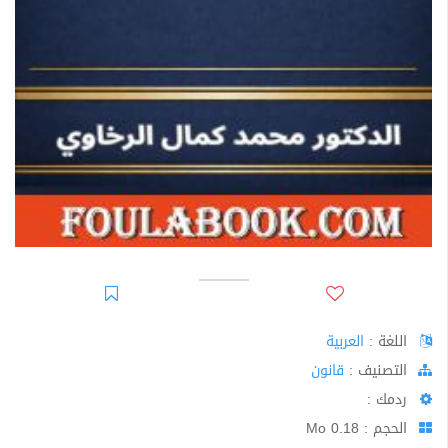
اللغة :
العربية
اﻟﺘﺼﻨﻴﻒ :
قانون
ردمك :
الحجم : 0.18 Mo