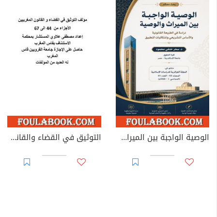
الوصية الواجبة بين الميراث والوصية: دراسة في الطبيعة القانونية والأساس التشريعي وإشكاليات التطبيق
التوثيق في القضاء والقانون المغربيين - الأجزاء من 44 إلى 67