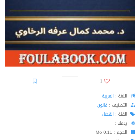
1
اللغة :
العربية
اﻟﺘﺼﻨﻴﻒ :
قانون
الفئة :
القضاء
ردمك :
الحجم : 0.11 Mo