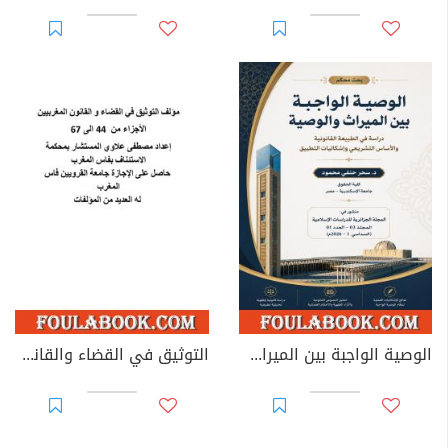
الوصية الواجبة بين الميراث والوصية: دراسة في الطبيعة القانونية والأساس التشريعي وإشكاليات التطبيق
التوثيق في القضاء والقانون المغربيين - الأجزاء من 44 إلى 67