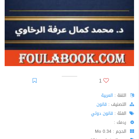
1
اللغة :
العربية
اﻟﺘﺼﻨﻴﻒ :
قانون
الفئة :
قانون دولي
ردمك :
الحجم : 0.34 Mo