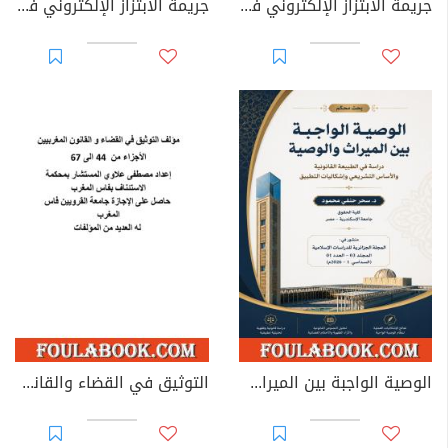
جريمة الابتزاز الإلكتروني في القوانين العربية
جريمة الابتزاز الإلكتروني في القانون الجزائري
الوصية الواجبة بين الميراث والوصية: دراسة في الطبيعة القانونية والأساس التشريعي وإشكاليات التطبيق
التوثيق في القضاء والقانون المغربيين - الأجزاء من 44 إلى 67