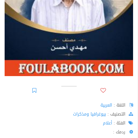
اللغة :
العربية
اﻟﺘﺼﻨﻴﻒ :
بيوغرافيا ومذكرات
الفئة :
أعلام
ردمك :