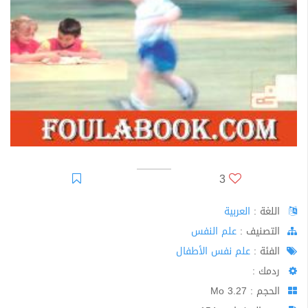
3
اللغة :
العربية
اﻟﺘﺼﻨﻴﻒ :
علم النفس
الفئة :
علم نفس الأطفال
ردمك :
الحجم : 3.27 Mo