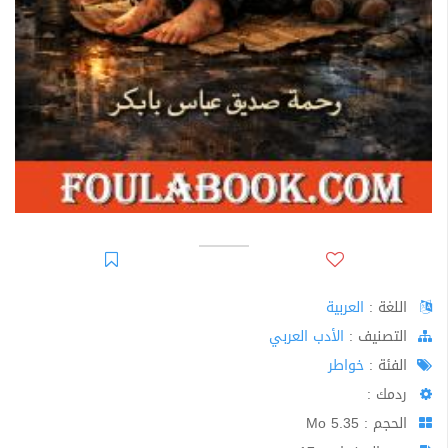
اللغة :
العربية
اﻟﺘﺼﻨﻴﻒ :
الأدب العربي
الفئة :
خواطر
ردمك :
الحجم : 5.35 Mo