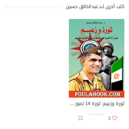
كتب أخرى لـد.عبدالخالق حسين
ثورة وزعيم: ثورة 14 تموز 1958 العراقية وعبدالكريم قاسم
3