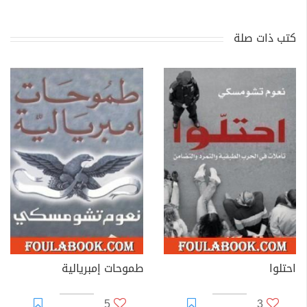
كتب ذات صلة
احتلوا
طموحات إمبريالية
5
3