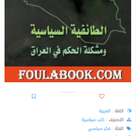
اللغة :
العربية
اﻟﺘﺼﻨﻴﻒ :
كتب سياسية
الفئة :
فكر سياسي