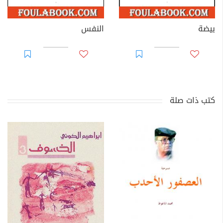
بيضة
النفس
كتب ذات صلة