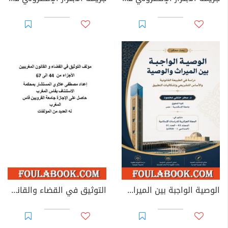
الوصية الواجبة بين الميراث والوصية: دراسة في الطبيعة القانونية والأساس التشريعي وإشكاليات التطبيق
التوثيق في القضاء والقانون المغربيين - الأجزاء من 44 إلى 67