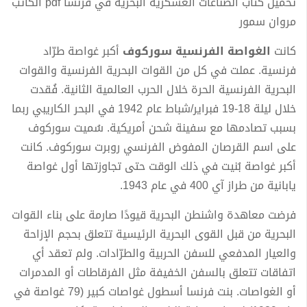
تحميل كتاب الصناعات العسكرية البحرية في فرنسا pdf الكاتب
مروان سمور
كانت
الغواصة الفرنسية سوركوف
أكبر غواصة طرّاد
فرنسية. عملت في كل من القوات البحرية الفرنسية والقوات
البحرية الفرنسية الحرة خلال الحرب العالمية الثانية. فُقدت
خلال ليلة 18-19 فبراير/شباط عام 1942 في البحر الكاريبي ربما
بسبب تصادمها مع سفينة شحن أمريكية. سُميت سوركوف
على اسم القرصان المفوض الفرنسي روبرت سوركوف. كانت
أكبر غواصة بُنيت في ذلك الوقت حتى تجاوزتها أول غواصة
يابانية من طراز آي 400 في عام 1943.
فرضت معاهدة واشنطن البحرية قيودًا صارمة على بناء القوات
البحرية من قبل القوى البحرية الرئيسية تتعلق بحجم الإزاحة
والعيار المدفعي للسفن الحربية والطرّادات. ولم تعقد أي
اتفاقات تتعلق بالسفن الخفيفة مثل الفرقاطات أو المدمرات
أو الغواصات. بنت فرنسا أسطول غواصات كبير (79 غواصة في