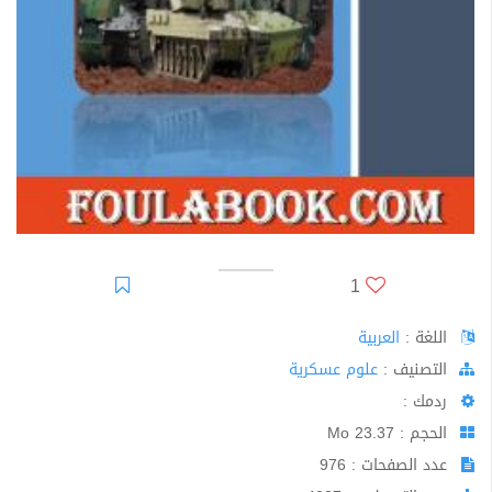
1
اللغة :
العربية
اﻟﺘﺼﻨﻴﻒ :
علوم عسكرية
ردمك :
الحجم : 23.37 Mo
عدد الصفحات : 976