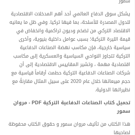
سمور
يشكل سوق الدفاع العالمي أحد أهم المدخلات الاقتصادية
للدول المصدرة للأسلحة، بما فيها تركيا. وفي ظل ما يعانيه
الاقتصاد التركي من تضخم وديون تراكمية وانخفاض في
قيمة الليرة التركية؛ بسبب عوامل داخلية بنيوية، وأخرى
سياسية خارجية، فإن مكاسب نهضة الصناعات الدفاعية
التركية تتجاوز النواحي السياسية والعسكرية إلى مكاسب
اقتصادية مهمة ، وتشير المقاييس الاقتصادية إلى أن
شركات الصناعات الدفاعية التركية حطمت أرقاماً قياسية مع
حجم مبيعاتها خلال عام 2020 على سبيل المثال مقارنةً مع
نظيراتها الدولية.
تحميل كتاب الصناعات الدفاعية التركية PDF - مروان
سمور
هذا الكتاب من تأليف مروان سمور و حقوق الكتاب محفوظة
لصاحبها