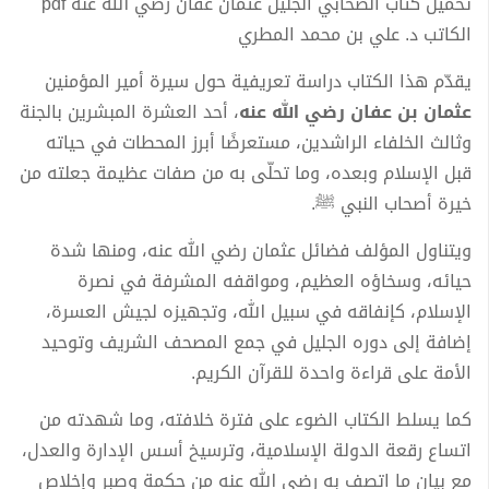
تحميل كتاب الصحابي الجليل عثمان عفان رضي الله عنه pdf
الكاتب د. علي بن محمد المطري
يقدّم هذا الكتاب دراسة تعريفية حول سيرة أمير المؤمنين
عثمان بن عفان رضي الله عنه
، أحد العشرة المبشرين بالجنة
وثالث الخلفاء الراشدين، مستعرضًا أبرز المحطات في حياته
قبل الإسلام وبعده، وما تحلّى به من صفات عظيمة جعلته من
خيرة أصحاب النبي ﷺ.
ويتناول المؤلف فضائل عثمان رضي الله عنه، ومنها شدة
حيائه، وسخاؤه العظيم، ومواقفه المشرفة في نصرة
الإسلام، كإنفاقه في سبيل الله، وتجهيزه لجيش العسرة،
إضافة إلى دوره الجليل في جمع المصحف الشريف وتوحيد
الأمة على قراءة واحدة للقرآن الكريم.
كما يسلط الكتاب الضوء على فترة خلافته، وما شهدته من
اتساع رقعة الدولة الإسلامية، وترسيخ أسس الإدارة والعدل،
مع بيان ما اتصف به رضي الله عنه من حكمة وصبر وإخلاص