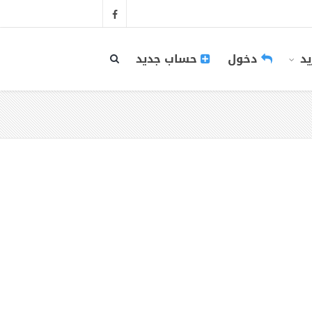
يد
دخول
حساب جديد