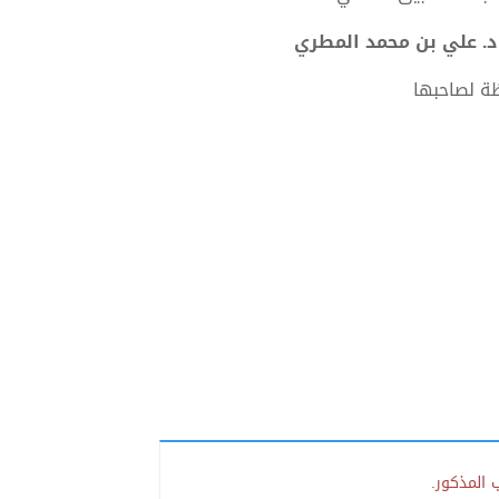
ة لصاحبها
 المذكور.