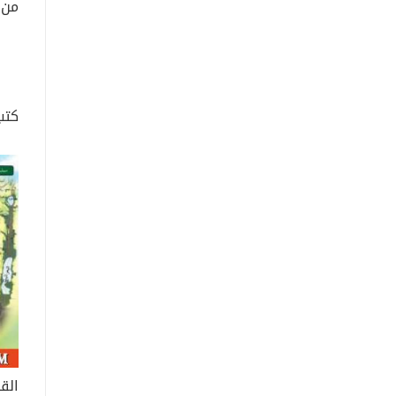
كتب
الق