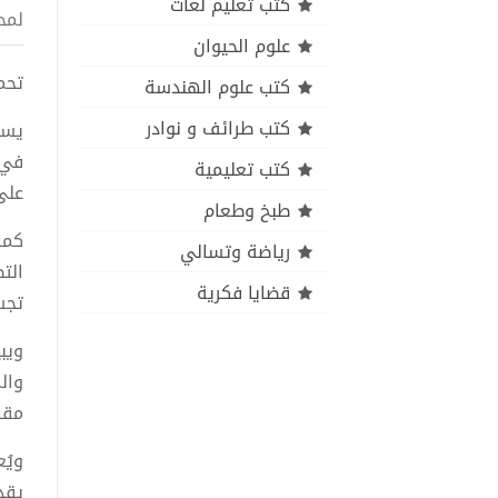
كتب تعليم لغات
لمح
علوم الحيوان
تحميل
كتب علوم الهندسة
كتب طرائف و نوادر
يست
في 
كتب تعليمية
على
طبخ وطعام
كما
رياضة وتسالي
الت
قضايا فكرية
تجس
ويب
وال
مقا
ويُ
يقد