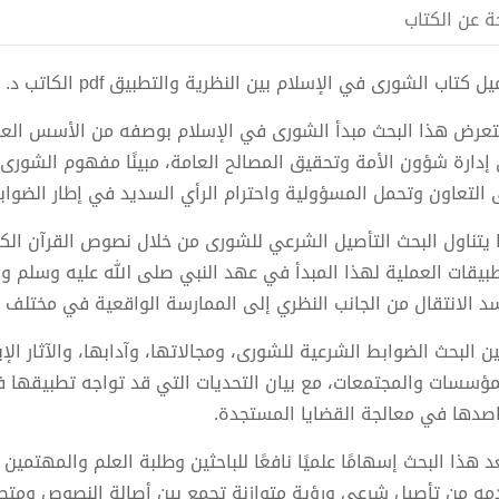
ة عن الكتاب
 كتاب الشورى في الإسلام بين النظرية والتطبيق pdf الكاتب د. علي بن محمد المطري
عرض هذا البحث مبدأ الشورى في الإسلام بوصفه من الأسس العظي
إدارة شؤون الأمة وتحقيق المصالح العامة، مبينًا مفهوم الشورى
 التعاون وتحمل المسؤولية واحترام الرأي السديد في إطار الضواب
 يتناول البحث التأصيل الشرعي للشورى من خلال نصوص القرآن الكر
طبيقات العملية لهذا المبدأ في عهد النبي صلى الله عليه وسلم والخ
د الانتقال من الجانب النظري إلى الممارسة الواقعية في مختلف ال
ين البحث الضوابط الشرعية للشورى، ومجالاتها، وآدابها، والآثار الإ
مؤسسات والمجتمعات، مع بيان التحديات التي قد تواجه تطبيقها ف
صدها في معالجة القضايا المستجدة.
عد هذا البحث إسهامًا علميًا نافعًا للباحثين وطلبة العلم والمهتمي
مه من تأصيل شرعي ورؤية متوازنة تجمع بين أصالة النصوص ومتطل