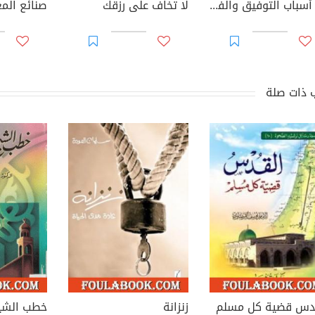
من أسباب التوفيق والفرج
لا تخاف على رزقك
صنائع الم
 ذات صلة
دس قضية كل مسلم
زنزانة